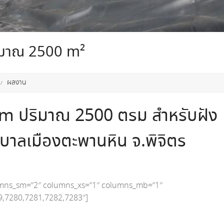
ิมาณ 2500 m²
ผลงาน
m ปริมาณ 2500 ตรม สำหรับฝัง
าลเมืองตะพานหิน จ.พิจิตร
umns_sm=”2″ columns_xs=”1″ columns_mb=”1″
79,7280,7281,7282,7283″]